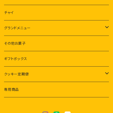
チャイ
グランドメニュー
SG$1コインクッキー
その他お菓子
グルメクッキー
ギフトボックス
クッキー定期便
ギフトボックス付き
専用商品